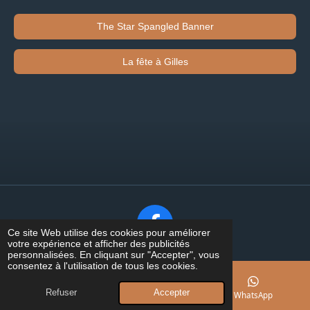
The Star Spangled Banner
La fête à Gilles
F
Ce site Web utilise des cookies pour améliorer
votre expérience et afficher des publicités
a
personnalisées. En cliquant sur "Accepter", vous
c
consentez à l'utilisation de tous les cookies.
e
Refuser
Accepter
E-mail
Téléphone
WhatsApp
b